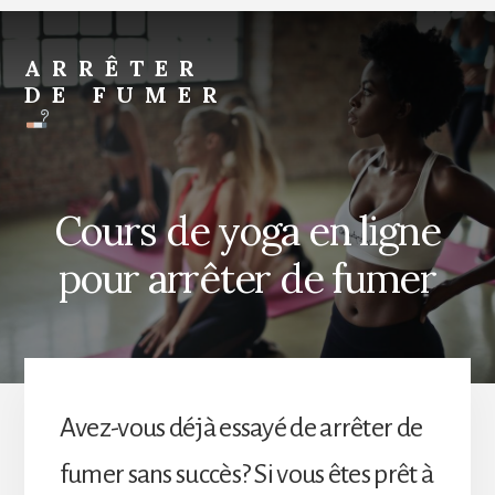
Skip
to
ARRÊTER
DE FUMER
content
L'Hypnose
pour
l'arrêt
Cours de yoga en ligne
du
pour arrêter de fumer
tabac
Avez-vous déjà essayé de arrêter de
fumer sans succès? Si vous êtes prêt à